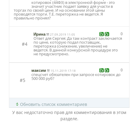
котировок (44ФЗ) в электронной форме - это
значит участник подает заявку для участи в
торгах по своей цене. И на основании этой цены
проводятся торги. Т.Е. переторжка не ведется. Я
правильно пронял?
0
Ирина
27.09.2019 11:05
Ответ для Сергея: Да там контракт заключается
по цене, которую подал поставщик,
#4
переторжка (снижение, увеличение) не
ведется. В данной конкурсной процедуре это
не предусмотрено.
0
максим
15.11.2019 17:18
спецсчет обязателен при запросе котировок до
500 000 руб?
#5
Обновить список комментариев
У вас недостаточно прав для комментирования в этом
разделе.