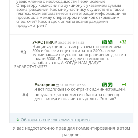
уведомление о необходимости Перечисление
Оператору комиссии по аукциону с указанием суммы
вознаграждения. Как мне участнику осуществить такой
платеж, если автоматически интеграция информации не
произошла между оператором и банков открывшим
спец. счет? Какой срок оплаты вознаграждения
предусмотрен ?
+32
УЧАСТНИК
30.07.2019 14:53
Нищие аукционы выигрываем с понижением
50% и более и еще плати за это 2400, а если
#3
тупые зак.....и не установят ограничение для смп
- плати 6000 . Банкам дали возможность
зарабатывать, А КОГДА НАМ ДАДУТ
ЗАРАБОТАТЬ!!!??
?
+4
Екатерина
01.10.2019 07:56
Я вот подписываю контракт с администрацией,
#4
получается,что комиссию банка за перевод
денег мне,я и оплачивать должна.Это так?
Обновить список комментариев
У вас недостаточно прав для комментирования в этом
разделе.