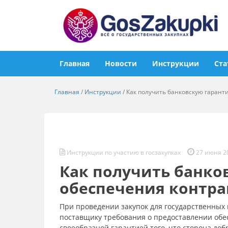
Главная
Новости
Инструкции
Ста
Главная
/
Инструкции
/
Как получить банковскую гарант
Инструкции по участию в госзакупках
27 июня 2
Как получить банко
обеспечения контра
При проведении закупок для государственных
поставщику требования о предоставлении обе
своеобразной гарантией того, что сторона до