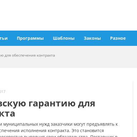
тьи
Программы
Шаблоны
Законы
Разное
ию для обеспечения контракта
017
вскую гарантию для
кта
 и муниципальных нужд заказчики могут предъявлять к
спечения исполнения контракта. Это становится
бросовестно выполнит свои обязательства. Поставщик в