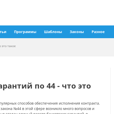
тьи
Программы
Шаблоны
Законы
Разное
о это такое
рантий по 44 - что это
опулярных способов обеспечения исполнения контракта.
 закона №44 в этой сфере возникло много вопросов и
был создан единый реестр банковских гарантий, в